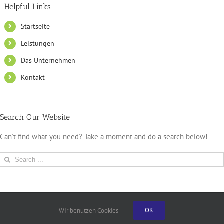
Helpful Links
Startseite
Leistungen
Das Unternehmen
Kontakt
Search Our Website
Can't find what you need? Take a moment and do a search below!
Search
for:
Copyright 2019 Trockenbau Uedickoven | All Rights Reserved
OK
WIr benutzen Cookies
Impressum
|
Datenschutzerklärung